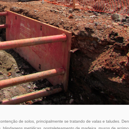
ontenção de solos, principalmente se tratando de valas e taludes. Den
, blindagens metálicas, pontaleteamento de madeira, muros de arrimo