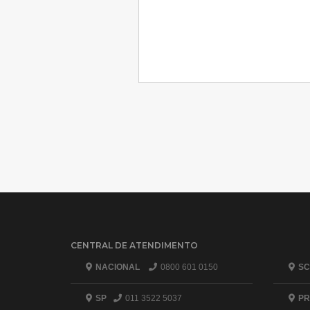
CENTRAL DE ATENDIMENTO
NACIONAL
0800 601 0150
SC
SP
011 3522 5037
PR