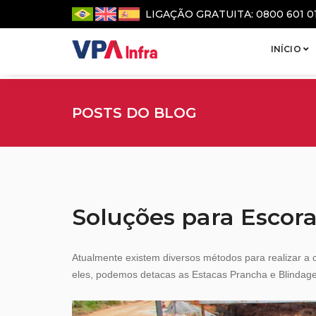
LIGAÇÃO GRATUITA: 0800 601 0
INÍCIO
POSTS DO BLOG
Soluções para Escor
Atualmente existem diversos métodos para realizar a c
eles, podemos detacas as Estacas Prancha e Blindage