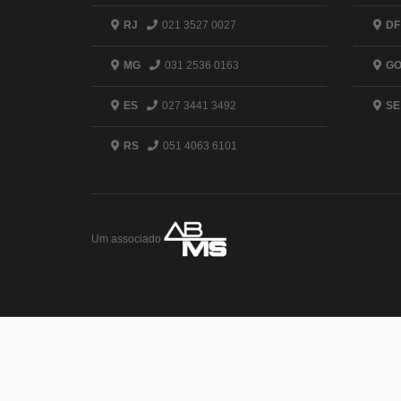
RJ
021 3527 0027
DF
MG
031 2536 0163
G
ES
027 3441 3492
SE
RS
051 4063 6101
Um associado