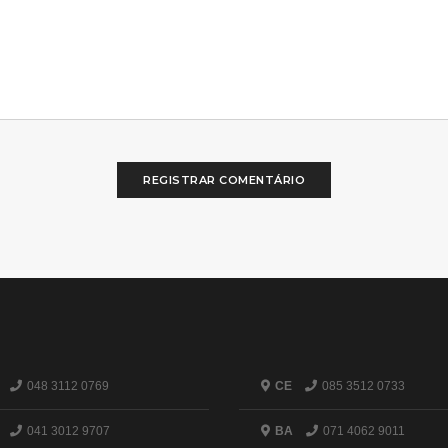
REGISTRAR COMENTÁRIO
048 3112 0769
CE
085 3512 0733
041 3012 9707
BA
071 4062 9011