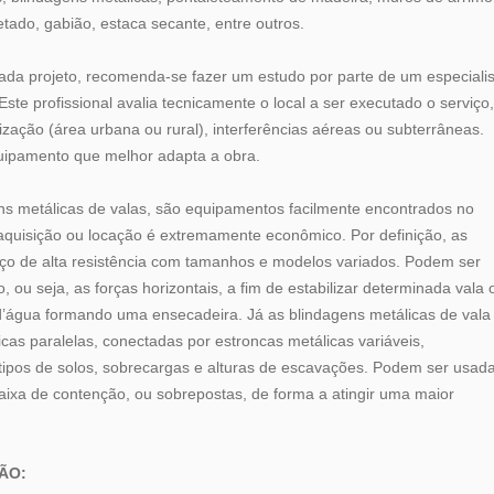
tado, gabião, estaca secante, entre outros.
 cada projeto, recomenda-se fazer um estudo por parte de um especialis
te profissional avalia tecnicamente o local a ser executado o serviço,
ização (área urbana ou rural), interferências aéreas ou subterrâneas.
quipamento que melhor adapta a obra.
ns metálicas de valas, são equipamentos facilmente encontrados no
 aquisição ou locação é extremamente econômico. Por definição, as
aço de alta resistência com tamanhos e modelos variados. Podem ser
ou seja, as forças horizontais, a fim de estabilizar determinada vala 
d’água formando uma ensecadeira. Já as blindagens metálicas de vala
as paralelas, conectadas por estroncas metálicas variáveis,
s tipos de solos, sobrecargas e alturas de escavações. Podem ser usad
xa de contenção, ou sobrepostas, de forma a atingir uma maior
ÃO: