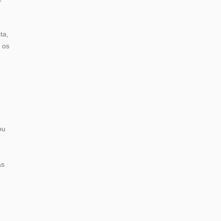
ta,
 os
ou
as