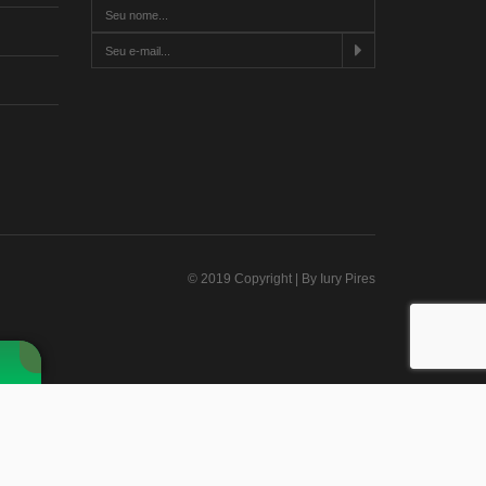
© 2019 Copyright | By Iury Pires
!