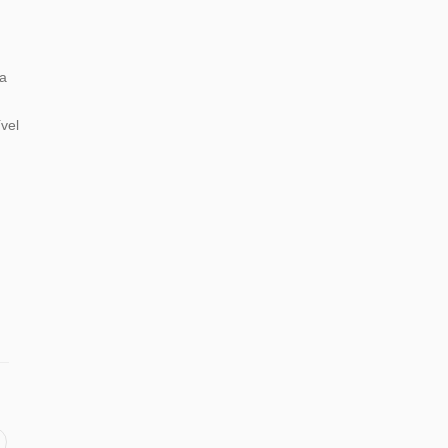
da
vel