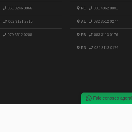
061 3246 3066
PE
081 4062 8801
O
062 3121 2815
AL
082 3512 0277
079 3512 0208
PB
083 3113 0176
RN
084 3113 0176
Fale conosco agora