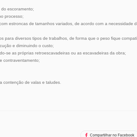
to do escoramento;
no processo;
 com estroncas de tamanhos variados, de acordo com a necessidade 
s para diversos tipos de trabalhos, de forma que o peso fique compatí
ecução e diminuindo o custo;
ndo-se as próprias retroescavadeiras ou as escavadeiras da obra;
de contraventamento;
a contenção de valas e taludes.
Compartilhar no Facebook