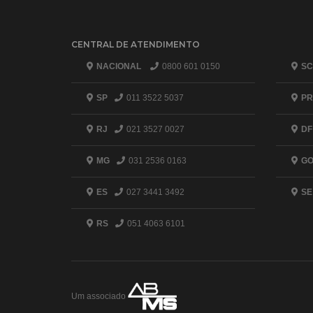
CENTRAL DE ATENDIMENTO
NACIONAL
0800 601 0150
SC
SP
011 3522 5037
PR
RJ
021 3527 0027
DF
MG
031 2536 0163
G
ES
027 3441 3492
SE
RS
051 4063 6101
Um associado