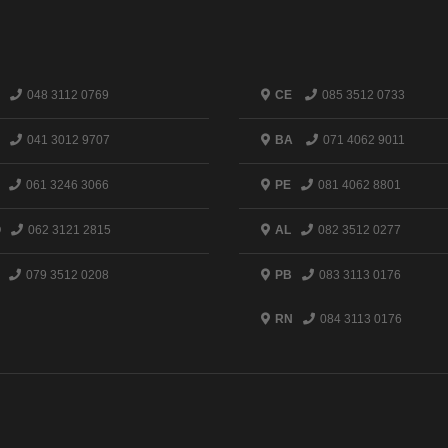
048 3112 0769
CE
085 3512 0733
041 3012 9707
BA
071 4062 9011
061 3246 3066
PE
081 4062 8801
O
062 3121 2815
AL
082 3512 0277
079 3512 0208
PB
083 3113 0176
RN
084 3113 0176