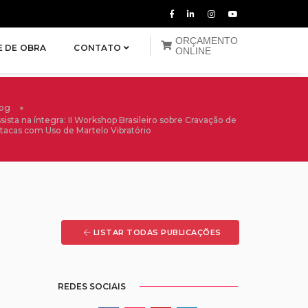
ORÇAMENTO
E DE OBRA
CONTATO
ONLINE
log
sista na íntegra: II Workshop Brasileiro sobre Cravação de
tacas com Uso de Martelo Vibratório
LISTAR TODAS PUBLICAÇÕES
REDES SOCIAIS