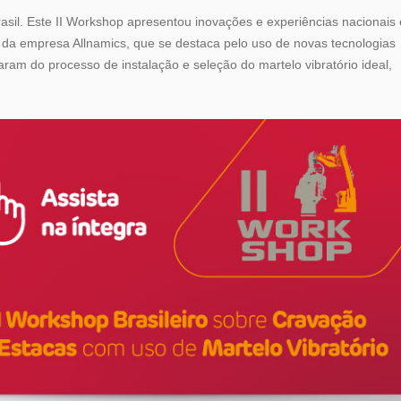
rasil. Este II Workshop apresentou inovações e experiências nacionais 
s da empresa Allnamics, que se destaca pelo uso de novas tecnologias
ram do processo de instalação e seleção do martelo vibratório ideal,