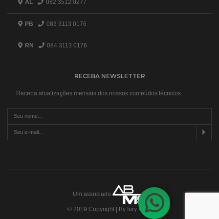
AL
082 3512 0277
PB
083 3113 0176
RN
084 3113 0176
RECEBA NEWSLETTER
Receba atualizações mensais dos nossos conteúdos técnicos.
Um associado
© 2019 Copyright | By Iury Pires