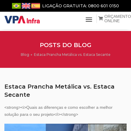
LIGAÇÃO GRATUITA: 0800 601 0150
ORÇAMENTO
menu de naveg
ONLINE
POSTS DO BLOG
Blog
Estaca Prancha Metálica vs. Estaca Secante
Estaca Prancha Metálica vs. Estaca
Secante
<strong><i>Quais as diferenças e como escolher a melhor
solução para o seu projeto</i></strong>