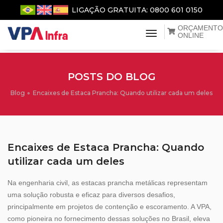
LIGAÇÃO GRATUITA: 0800 601 0150
ORÇAMENTO
menu de naveg
ONLINE
POSTS DO BLOG
Blog
Encaixes de Estaca Prancha: Quando utilizar cada um deles
Encaixes de Estaca Prancha: Quando
utilizar cada um deles
Na engenharia civil, as estacas prancha metálicas representam
uma solução robusta e eficaz para diversos desafios,
principalmente em projetos de contenção e escoramento. A VPA,
como pioneira no fornecimento dessas soluções no Brasil, eleva