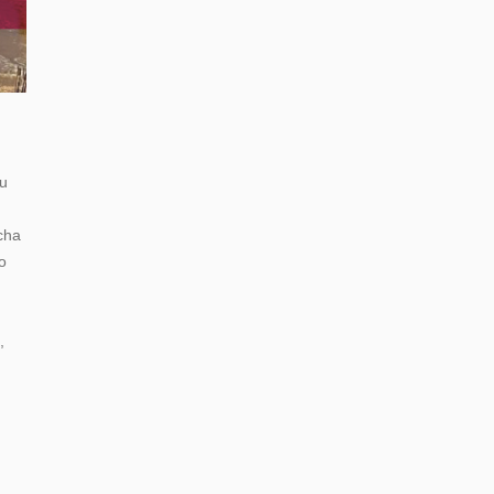
iu
cha
o
,