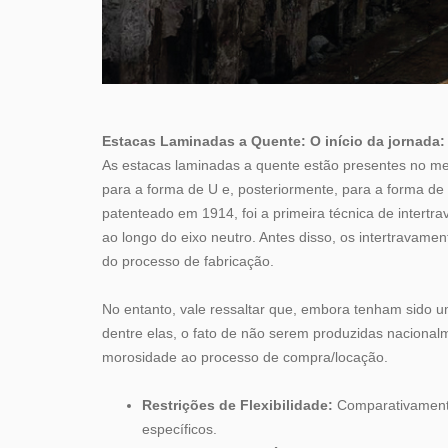
Estacas Laminadas a Quente: O início da jornada:
As estacas laminadas a quente estão presentes no mer
para a forma de U e, posteriormente, para a forma de
patenteado em 1914, foi a primeira técnica de intert
ao longo do eixo neutro. Antes disso, os intertravam
do processo de fabricação.
No entanto, vale ressaltar que, embora tenham sido 
dentre elas, o fato de não serem produzidas naciona
morosidade ao processo de compra/locação.
Restrições de Flexibilidade:
Comparativamente
específicos.