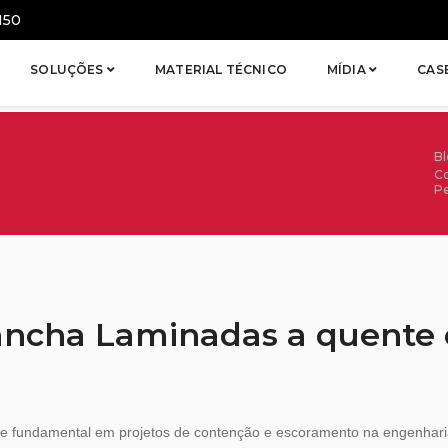
150
SOLUÇÕES
MATERIAL TÉCNICO
MÍDIA
CAS
B
Co
Pe
ancha Laminadas a quente 
e fundamental em projetos de contenção e escoramento na engenhar