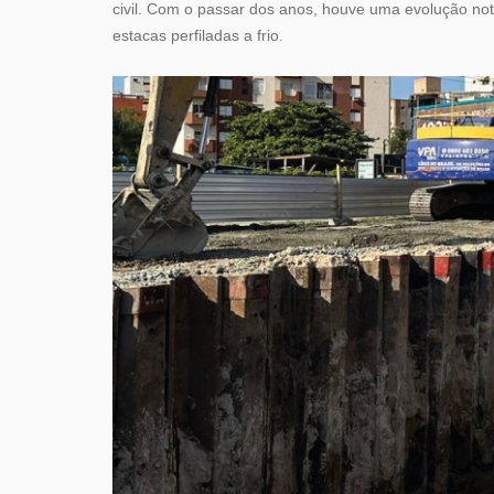
civil. Com o passar dos anos, houve uma evolução not
estacas perfiladas a frio.