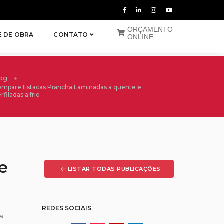
ORÇAMENTO
E DE OBRA
CONTATO
ONLINE
log
mpare Estacas Prancha Laminadas a quente e
rfiladas a frio
e
LISTAR TODAS PUBLICAÇÕES
REDES SOCIAIS
ia