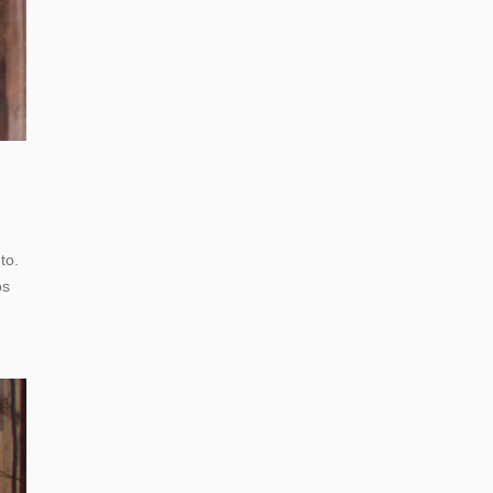
to.
os