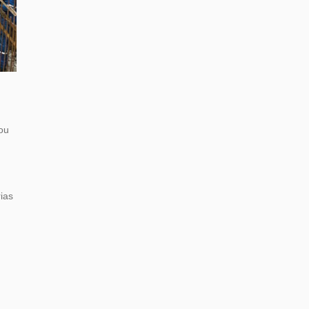
ou
ias