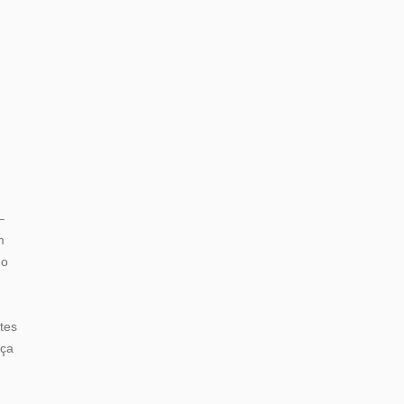
–
m
do
tes
nça