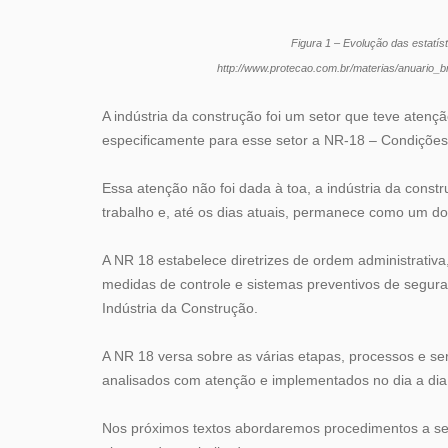
Figura 1 – Evolução das estatís
http://www.protecao.com.br/materias/anuario_b
A indústria da construção foi um setor que teve aten
especificamente para esse setor a NR-18 – Condições 
Essa atenção não foi dada à toa, a indústria da const
trabalho e, até os dias atuais, permanece como um dos 
A NR 18 estabelece diretrizes de ordem administrativ
medidas de controle e sistemas preventivos de segur
Indústria da Construção.
A NR 18 versa sobre as várias etapas, processos e s
analisados com atenção e implementados no dia a dia d
Nos próximos textos abordaremos procedimentos a ser