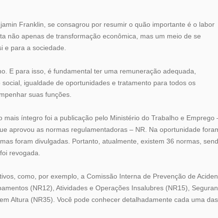
njamin Franklin, se consagrou por resumir o quão importante é o labor
nta não apenas de transformação econômica, mas um meio de se
si e para a sociedade.
gno. E para isso, é fundamental ter uma remuneração adequada,
 social, igualdade de oportunidades e tratamento para todos os
empenhar suas funções.
o mais íntegro foi a publicação pelo Ministério do Trabalho e Emprego 
 que aprovou as normas regulamentadoras – NR. Na oportunidade fora
mas foram divulgadas. Portanto, atualmente, existem 36 normas, sen
foi revogada.
tivos, como, por exemplo, a Comissão Interna de Prevenção de Aciden
amentos (NR12), Atividades e Operações Insalubres (NR15), Segura
 em Altura (NR35). Você pode conhecer detalhadamente cada uma das