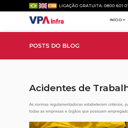
LIGAÇÃO GRATUITA: 0800 601 0
INÍCIO
POSTS DO BLOG
Acidentes de Trabalh
As normas regulamentadoras estabelecem critérios, pa
todas as empresas e órgãos que possuam empregados