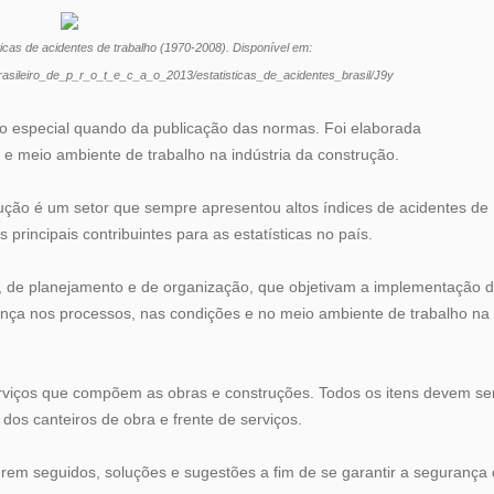
ticas de acidentes de trabalho (1970-2008). Disponível em:
rasileiro_de_p_r_o_t_e_c_a_o_2013/estatisticas_de_acidentes_brasil/J9y
ção especial quando da publicação das normas. Foi elaborada
e meio ambiente de trabalho na indústria da construção.
rução é um setor que sempre apresentou altos índices de acidentes de
principais contribuintes para as estatísticas no país.
a, de planejamento e de organização, que objetivam a implementação 
ança nos processos, nas condições e no meio ambiente de trabalho na
erviços que compõem as obras e construções. Todos os itens devem se
os canteiros de obra e frente de serviços.
em seguidos, soluções e sugestões a fim de se garantir a segurança