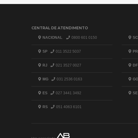
CENTRAL DE ATENDIMENTO
NACIONAL
0800 601 0150
SC
SP
011 3522 5037
PR
RJ
021 3527 0027
DF
MG
031 2536 0163
G
ES
027 3441 3492
SE
RS
051 4063 6101