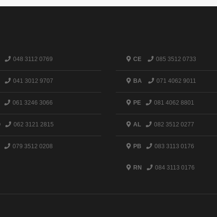
048 3112 0769
CE
085 3512 0733
041 3012 9707
BA
071 4062 9011
061 3246 3066
PE
081 4062 8801
O
062 3121 2815
AL
082 3512 0277
079 3512 0208
PB
083 3113 0176
RN
084 3113 0176