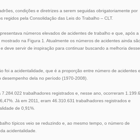
drões, condições e diretrizes a serem seguidas obrigatoriamente por
regidos pela Consolidação das Leis do Trabalho – CLT.
l apresentava números elevados de acidentes de trabalho e que, após a
é mostrado na Figura 1. Atualmente os números de acidentes ainda sã
l e deve servir de inspiração para continuar buscando a melhoria dess
o foi a acidentalidade, que é a proporção entre número de acidentes 
o desempenho dela no período (1970-2008).
 7.284.022 trabalhadores registrados e, nesse ano, ocorreram 1.199.
 16,47%. Já em 2011, eram 46.310.631 trabalhadores registrados e
alidade de 0,91%.
abalho típicos veio se reduzindo e, ao mesmo tempo, o número de
da acidentalidade.