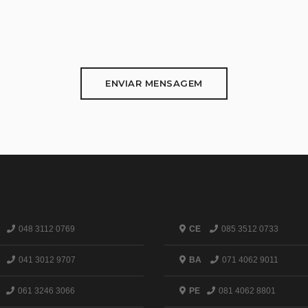
ENVIAR MENSAGEM
048 3112 0769
CE
085 3512 0733
041 3012 9707
BA
071 4062 9011
061 3246 3066
PE
081 4062 8801