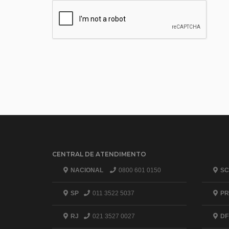
CENTRAL DE ATENDIMENTO
NACIONAL
0800 601 0150
SC
SP
011 3522 5037
PR
RJ
021 3527 0027
DF