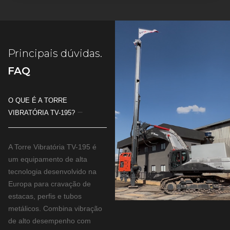
Principais dúvidas.
FAQ
O QUE É A TORRE
VIBRATÓRIA TV-195?
A Torre Vibratória TV-195 é
um equipamento de alta
tecnologia desenvolvido na
Europa para cravação de
estacas, perfis e tubos
metálicos. Combina vibração
de alto desempenho com