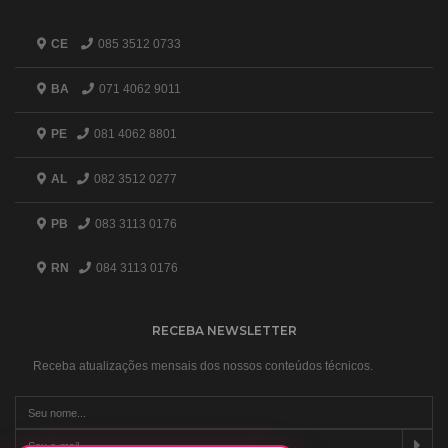
CE
085 3512 0733
BA
071 4062 9011
PE
081 4062 8801
AL
082 3512 0277
PB
083 3113 0176
RN
084 3113 0176
RECEBA NEWSLETTER
Receba atualizações mensais dos nossos conteúdos técnicos.