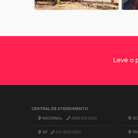
Leve o 
CENTRAL DE ATENDIMENTO
NACIONAL
0800 601 0150
SC
SP
011 3522 5037
PR