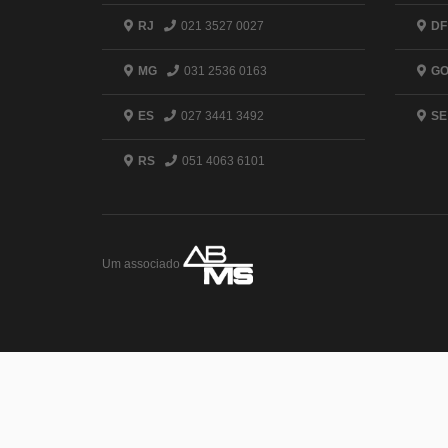
RJ
021 3527 0027
DF
MG
031 2536 0163
G
ES
027 3441 3492
SE
RS
051 4063 6101
Um associado