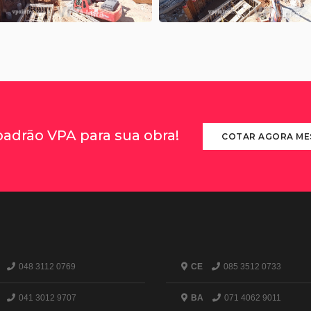
padrão VPA para sua obra!
COTAR AGORA M
048 3112 0769
CE
085 3512 0733
041 3012 9707
BA
071 4062 9011