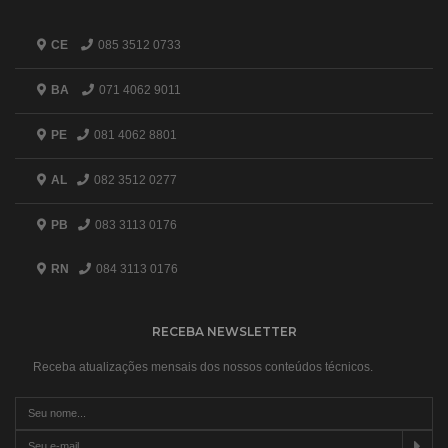
CE
085 3512 0733
BA
071 4062 9011
PE
081 4062 8801
AL
082 3512 0277
PB
083 3113 0176
RN
084 3113 0176
RECEBA NEWSLETTER
Receba atualizações mensais dos nossos conteúdos técnicos.