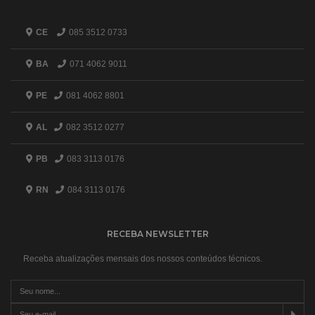
CE
085 3512 0733
BA
071 4062 9011
PE
081 4062 8801
AL
082 3512 0277
PB
083 3113 0176
RN
084 3113 0176
RECEBA NEWSLETTER
Receba atualizações mensais dos nossos conteúdos técnicos.