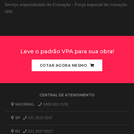
Serviço especializado de Cravação - Força especial de cravação
VPA
Leve o padrão VPA para sua obra!
COTAR AGORA MESMO
CENTRAL DE ATENDIMENTO
NACIONAL
0800 601 0150
SP
011 3522 5037
RJ
021 3527 0027