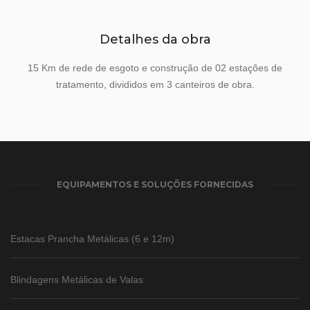
Detalhes da obra
15 Km de rede de esgoto e construção de 02 estações de
tratamento, divididos em 3 canteiros de obra.
EQUIPAMENTOS E SOLUÇÕES FORNECIDAS
Estacas Prancha Metálicas (6 e 12m)
Blindagens Metálicas de Valas