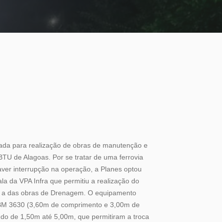
tada para realização de obras de manutenção e
TU de Alagoas. Por se tratar de uma ferrovia
er interrupção na operação, a Planes optou
ala da VPA Infra que permitiu a realização do
 e a das obras de Drenagem. O equipamento
a BM 3630 (3,60m de comprimento e 3,00m de
ando de 1,50m até 5,00m, que permitiram a troca