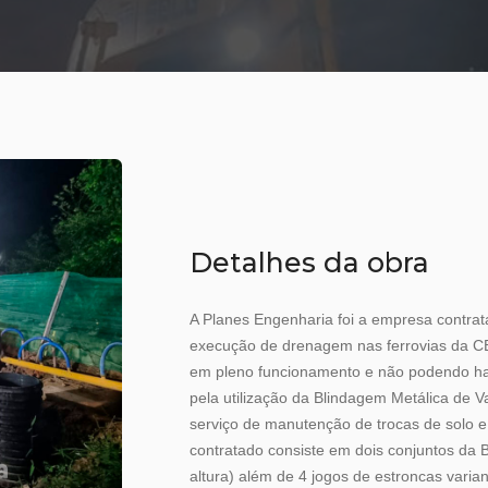
Detalhes da obra
A Planes Engenharia foi a empresa contra
execução de drenagem nas ferrovias da CB
em pleno funcionamento e não podendo hav
pela utilização da Blindagem Metálica de V
serviço de manutenção de trocas de solo
contratado consiste em dois conjuntos d
altura) além de 4 jogos de estroncas vari