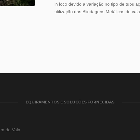
in loco devido a variação no tipo de tubulaç
utilização das Blindagens Metálicas de vala
EQUIPAMENTOS E SOLUÇÕES FORNECIDAS
em de Vala