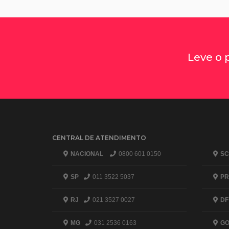
Leve o 
CENTRAL DE ATENDIMENTO
NACIONAL
0800 601 0150
SC
SP
011 3522 5037
PR
RJ
021 3527 0027
DF
MG
031 2536 0163
G