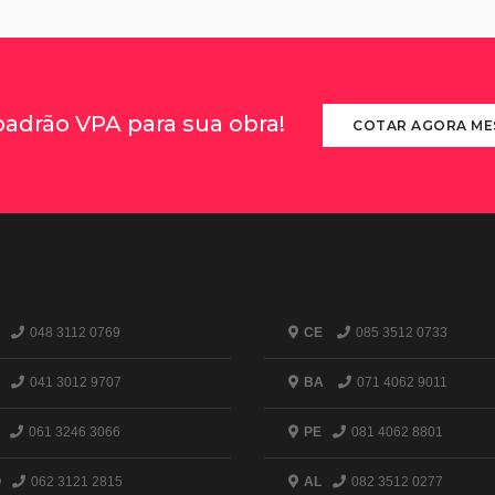
padrão VPA para sua obra!
COTAR AGORA M
048 3112 0769
CE
085 3512 0733
041 3012 9707
BA
071 4062 9011
061 3246 3066
PE
081 4062 8801
O
062 3121 2815
AL
082 3512 0277