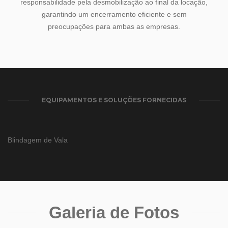
responsabilidade pela desmobilização ao final da locação,
garantindo um encerramento eficiente e sem
preocupações para ambas as empresas.
EQUIPAMENTOS E SOLUÇÕES FORNECIDAS
Blindagem de Vala
Galeria de Fotos