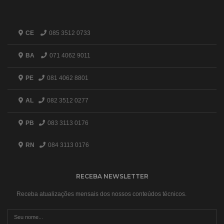
CE
085 3512 0733
BA
071 4062 9011
PE
081 4062 8801
AL
082 3512 0277
PB
083 3113 0176
RN
084 3113 0176
RECEBA NEWSLETTER
Receba atualizações mensais dos nossos conteúdos técnicos.